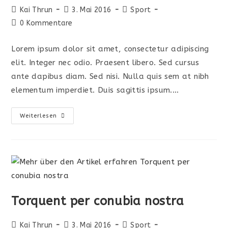
Beitrags-
Beitrag
Beitrags-
Kai Thrun
3. Mai 2016
Sport
Autor:
veröffentlicht:
Kategorie:
Beitrags-
0 Kommentare
Kommentare:
Lorem ipsum dolor sit amet, consectetur adipiscing
elit. Integer nec odio. Praesent libero. Sed cursus
ante dapibus diam. Sed nisi. Nulla quis sem at nibh
elementum imperdiet. Duis sagittis ipsum.…
Interdum
Weiterlesen
Magna
Augue
Eget
Torquent per conubia nostra
Beitrags-
Beitrag
Beitrags-
Kai Thrun
3. Mai 2016
Sport