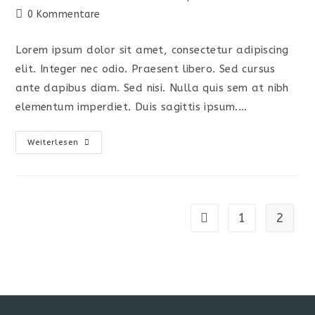
Autor:
veröffentlicht:
Kategorie:
Beitrags-
0 Kommentare
Kommentare:
Lorem ipsum dolor sit amet, consectetur adipiscing
elit. Integer nec odio. Praesent libero. Sed cursus
ante dapibus diam. Sed nisi. Nulla quis sem at nibh
elementum imperdiet. Duis sagittis ipsum.…
Torquent
Weiterlesen
Per
Conubia
Nostra
1
2
Gehe zur vorherigen Se