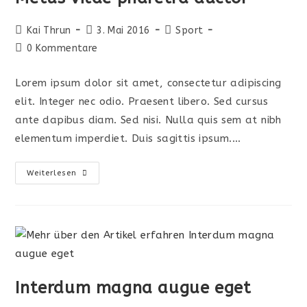
Beitrags-
Beitrag
Beitrags-
Kai Thrun
3. Mai 2016
Sport
Autor:
veröffentlicht:
Kategorie:
Beitrags-
0 Kommentare
Kommentare:
Lorem ipsum dolor sit amet, consectetur adipiscing
elit. Integer nec odio. Praesent libero. Sed cursus
ante dapibus diam. Sed nisi. Nulla quis sem at nibh
elementum imperdiet. Duis sagittis ipsum.…
Metus
Weiterlesen
Vitae
Pharetra
Auctor
Interdum magna augue eget